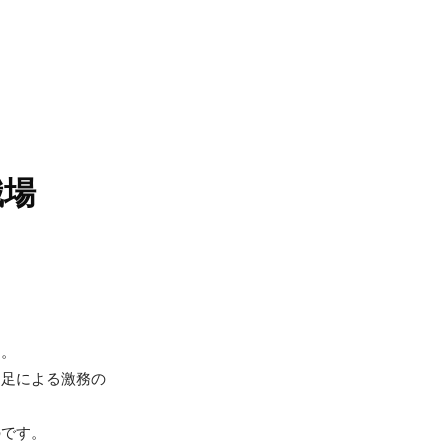
職場
す。
不足による激務の
のです。