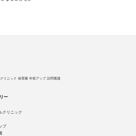
クリニック
保育園
年収アップ
訪問看護
リー
ルクリニック
ップ
護