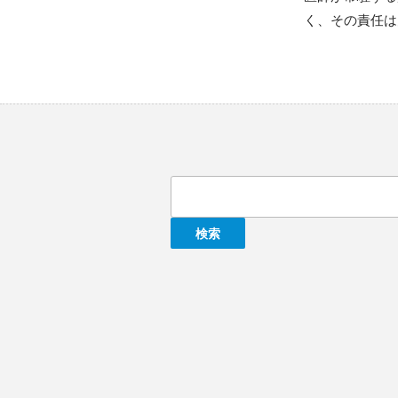
く、その責任は
検
索: